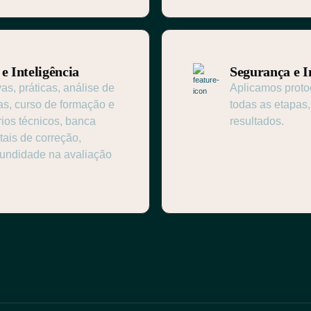
e Inteligência
Segurança e I
s, práticas, análise de
Aplicamos proto
cas, curso de formação e
todas as etapas,
rios técnicos, banca
resultados.
tais de correção,
undidade na avaliação