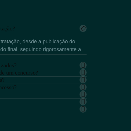
atação?
tratação, desde a publicação do
ado final, seguindo rigorosamente a
lizados?
 de um concurso?
s?
ocesso?