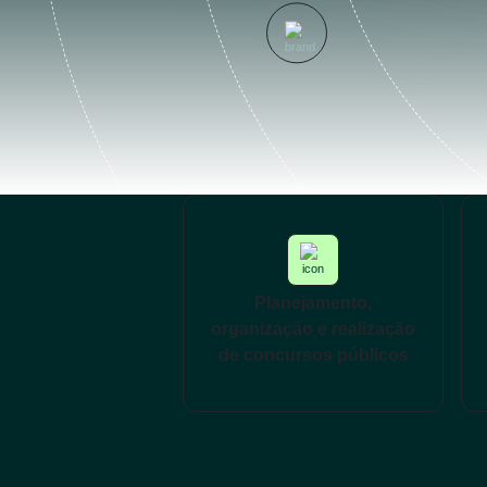
Planejamento,
organização e realização
de concursos públicos