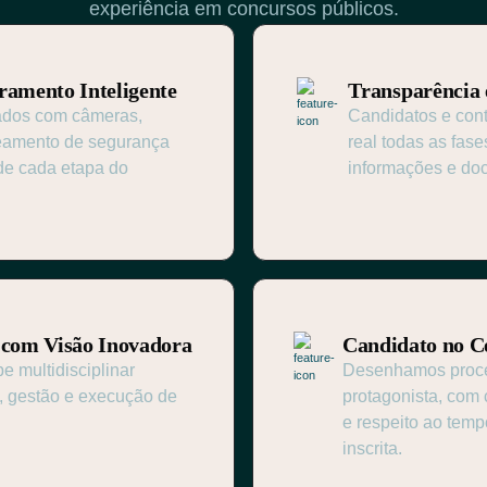
experiência em concursos públicos.
ramento Inteligente
Transparência
ados com câmeras,
Candidatos e co
streamento de segurança
real todas as fas
 de cada etapa do
informações e do
 com Visão Inovadora
Candidato no C
 multidisciplinar
Desenhamos proce
, gestão e execução de
protagonista, com 
e respeito ao tem
inscrita.