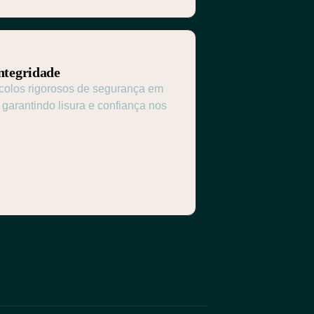
ntegridade
colos rigorosos de segurança em
 garantindo lisura e confiança nos