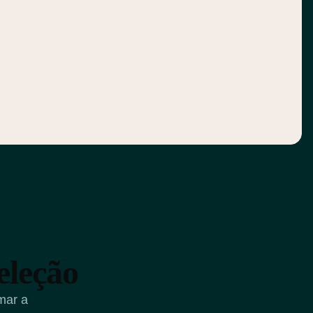
eleção
mar a