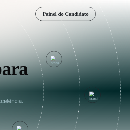
Painel do Candidato
para
celência.