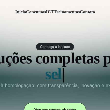
Início
Concursos
ICT
Treinamentos
Contato
Conheça o instituto
uções completas 
seleções simplif
|
l à homologação, com transparência, inovação e ex
Ver concursos abertos