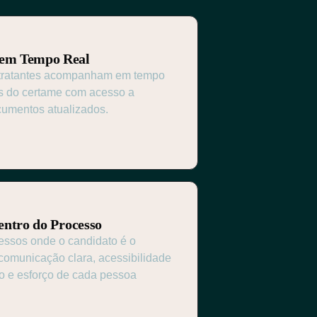
 em Tempo Real
ntratantes acompanham em tempo
es do certame com acesso a
cumentos atualizados.
entro do Processo
ssos onde o candidato é o
comunicação clara, acessibilidade
po e esforço de cada pessoa