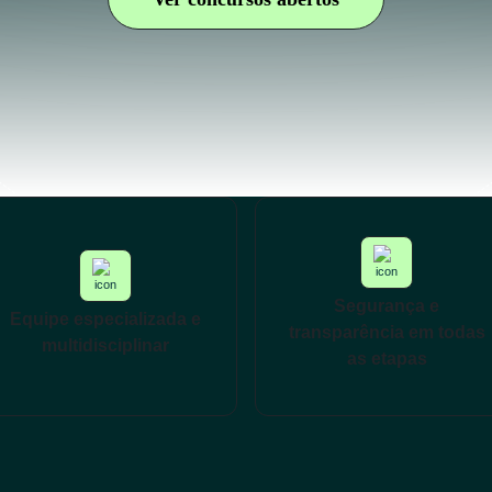
Segurança e
Equipe especializada e
transparência em todas
multidisciplinar
as etapas