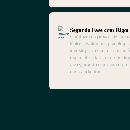
Segunda Fase com Rigor 
Conduzimos provas discursiva
títulos, avaliações psicológi
investigação social com crité
especializada e recursos digi
assegurando isonomia e prof
dos candidatos.